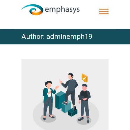
Author:
adminemph19